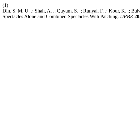
(1)
Din, S. M. U. .; Shah, A. .; Qayum, S. .; Runyal, F. .; Kour, K. .;
Spectacles Alone and Combined Spectacles With Patching.
IJPBR
20