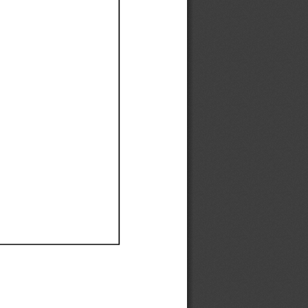
Ef
Ef